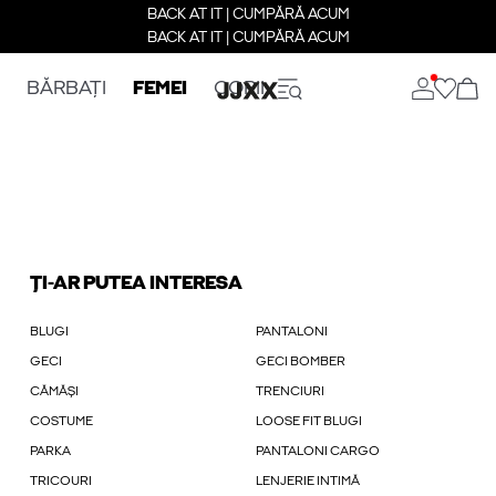
BACK AT IT | CUMPĂRĂ ACUM
BACK AT IT | CUMPĂRĂ ACUM
BĂRBAȚI
FEMEI
COPII
ȚI-AR PUTEA INTERESA
BLUGI
PANTALONI
GECI
GECI BOMBER
CĂMĂȘI
TRENCIURI
COSTUME
LOOSE FIT BLUGI
PARKA
PANTALONI CARGO
TRICOURI
LENJERIE INTIMĂ