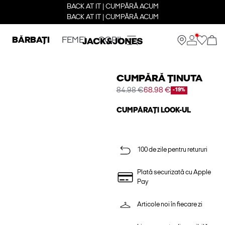
BACK AT IT | CUMPĂRĂ ACUM
BACK AT IT | CUMPĂRĂ ACUM
BĂRBAȚI
FEMEI
COPII
CUMPĂRĂ ȚINUTA
84.98 €
68.98 €
-19%
CUMPĂRAȚI LOOK-UL
100 de zile pentru retururi
Plată securizată cu Apple
Pay
Articole noi în fiecare zi