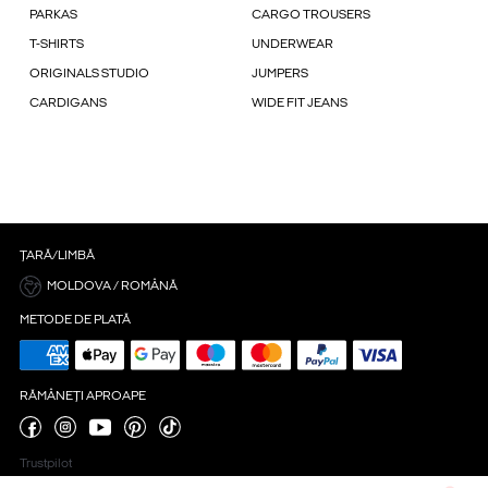
PARKAS
CARGO TROUSERS
T-SHIRTS
UNDERWEAR
ORIGINALS STUDIO
JUMPERS
CARDIGANS
WIDE FIT JEANS
ȚARĂ/LIMBĂ
MOLDOVA / ROMÂNĂ
METODE DE PLATĂ
RĂMÂNEȚI APROAPE
Trustpilot