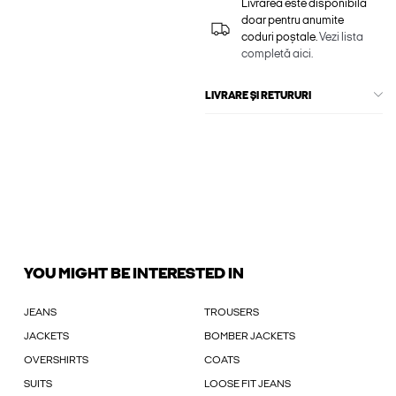
Livrarea este disponibilă
doar pentru anumite
coduri poștale.
Vezi lista
completă aici.
LIVRARE ȘI RETURURI
YOU MIGHT BE INTERESTED IN
JEANS
TROUSERS
JACKETS
BOMBER JACKETS
OVERSHIRTS
COATS
SUITS
LOOSE FIT JEANS