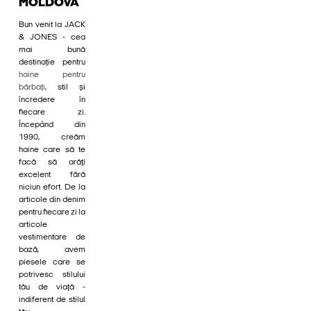
MOLDOVA
Bun venit la JACK
& JONES - cea
mai bună
destinație pentru
haine pentru
bărbați
, stil și
încredere în
fiecare zi.
Începând din
1990, creăm
haine care să te
facă să arăți
excelent fără
niciun efort. De la
articole din denim
pentru fiecare zi la
articole
vestimentare de
bază, avem
piesele care se
potrivesc stilului
tău de viață -
indiferent de stilul