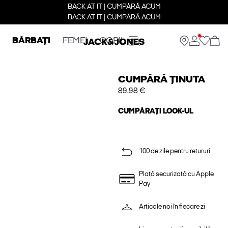
BACK AT IT | CUMPĂRĂ ACUM
BACK AT IT | CUMPĂRĂ ACUM
BĂRBAȚI
FEMEI
COPII
CUMPĂRĂ ȚINUTA
89.98 €
CUMPĂRAȚI LOOK-UL
100 de zile pentru retururi
Plată securizată cu Apple
Pay
Articole noi în fiecare zi