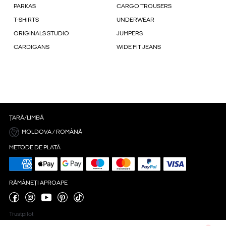
PARKAS
CARGO TROUSERS
T-SHIRTS
UNDERWEAR
ORIGINALS STUDIO
JUMPERS
CARDIGANS
WIDE FIT JEANS
ȚARĂ/LIMBĂ
MOLDOVA / ROMÂNĂ
METODE DE PLATĂ
RĂMÂNEȚI APROAPE
Trustpilot