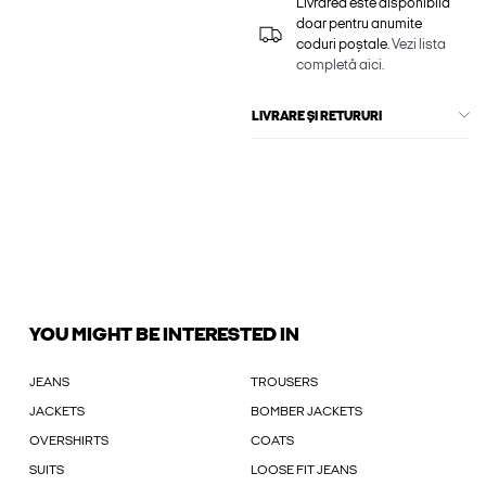
Livrarea este disponibilă
doar pentru anumite
coduri poștale.
Vezi lista
completă aici.
LIVRARE ȘI RETURURI
YOU MIGHT BE INTERESTED IN
JEANS
TROUSERS
JACKETS
BOMBER JACKETS
OVERSHIRTS
COATS
SUITS
LOOSE FIT JEANS