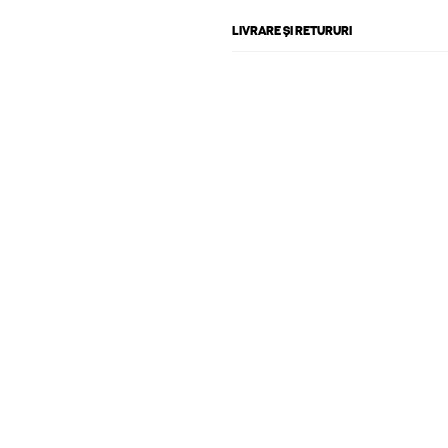
LIVRARE ȘI RETURURI