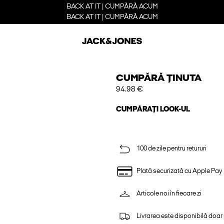
BACK AT IT | CUMPĂRĂ ACUM
BACK AT IT | CUMPĂRĂ ACUM
CUMPĂRĂ ȚINUTA
94.98 €
CUMPĂRAȚI LOOK-UL
100 de zile pentru retururi
Plată securizată cu Apple Pay
Articole noi în fiecare zi
Livrarea este disponibilă doar