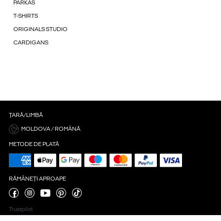
PARKAS
T-SHIRTS
ORIGINALS STUDIO
CARDIGANS
ȚARĂ/LIMBĂ
MOLDOVA / ROMÂNĂ
METODE DE PLATĂ
RĂMÂNEȚI APROAPE
Trustpilot