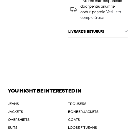
Livrarea este disponibilă
doar pentru anumite
coduri poștale.
Vezi lista
completă aici.
LIVRARE ȘI RETURURI
YOU MIGHT BE INTERESTED IN
JEANS
TROUSERS
JACKETS
BOMBER JACKETS
OVERSHIRTS
COATS
SUITS
LOOSE FIT JEANS