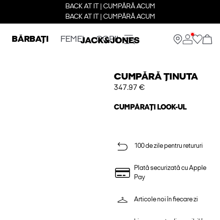
BACK AT IT | CUMPĂRĂ ACUM
BACK AT IT | CUMPĂRĂ ACUM
BĂRBAȚI
FEMEI
COPII
CUMPĂRĂ ȚINUTA
347.97 €
CUMPĂRAȚI LOOK-UL
100 de zile pentru retururi
Plată securizată cu Apple
Pay
Articole noi în fiecare zi