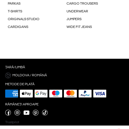
PARKAS
CARGO TROUSERS
T-SHIRTS
UNDERWEAR
ORIGINALS STUDIO
JUMPERS
CARDIGANS
WIDE FIT JEANS
ȚARĂ/LIMBĂ
MOLDOVA / ROMÂNĂ
METODE DE PLATĂ
RĂMÂNEȚI APROAPE
Trustpilot