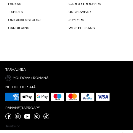
PARKAS
CARGO TROUSERS
T-SHIRTS
UNDERWEAR
ORIGINALS STUDIO
JUMPERS
CARDIGANS
WIDE FIT JEANS
ȚARĂ/LIMBĂ
MOLDOVA / ROMÂNĂ
METODE DE PLATĂ
RĂMÂNEȚI APROAPE
Trustpilot