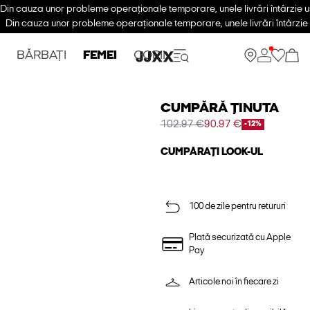
Din cauza unor probleme operaționale temporare, unele livrări întârzie u
Din cauza unor probleme operaționale temporare, unele livrări întârzie 
BĂRBAȚI
FEMEI
COPII
CUMPĂRĂ ȚINUTA
102.97 €
90.97 €
-12%
CUMPĂRAȚI LOOK-UL
100 de zile pentru retururi
Plată securizată cu Apple
Pay
Articole noi în fiecare zi