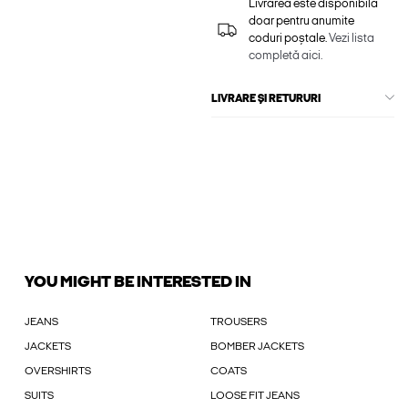
Livrarea este disponibilă
doar pentru anumite
coduri poștale.
Vezi lista
completă aici.
LIVRARE ȘI RETURURI
YOU MIGHT BE INTERESTED IN
JEANS
TROUSERS
JACKETS
BOMBER JACKETS
OVERSHIRTS
COATS
SUITS
LOOSE FIT JEANS