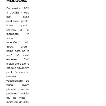
MOLDOVA
Bun venit la JACK
& JONES - cea
mai bună
destinație pentru
haine pentru
bărbați
, stil și
încredere în
fiecare zi.
Începând din
1990, creăm
haine care să te
facă să arăți
excelent fără
niciun efort. De la
articole din denim
pentru fiecare zi la
articole
vestimentare de
bază, avem
piesele care se
potrivesc stilului
tău de viață -
indiferent de stilul