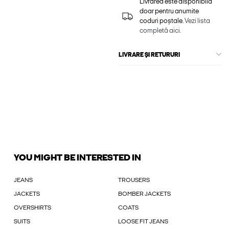
Livrarea este disponibilă
doar pentru anumite
coduri poștale.
Vezi lista
completă aici.
LIVRARE ȘI RETURURI
YOU MIGHT BE INTERESTED IN
JEANS
TROUSERS
JACKETS
BOMBER JACKETS
OVERSHIRTS
COATS
SUITS
LOOSE FIT JEANS