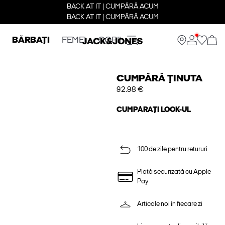
BACK AT IT | CUMPĂRĂ ACUM
BACK AT IT | CUMPĂRĂ ACUM
BĂRBAȚI
FEMEI
COPII
CUMPĂRĂ ȚINUTA
92.98 €
CUMPĂRAȚI LOOK-UL
100 de zile pentru retururi
Plată securizată cu Apple
Pay
Articole noi în fiecare zi