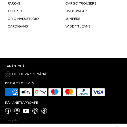
PARKAS
CARGO TROUSERS
T-SHIRTS
UNDERWEAR
ORIGINALS STUDIO
JUMPERS
CARDIGANS
WIDE FIT JEANS
ȚARĂ/LIMBĂ
MOLDOVA / ROMÂNĂ
METODE DE PLATĂ
RĂMÂNEȚI APROAPE
Trustpilot