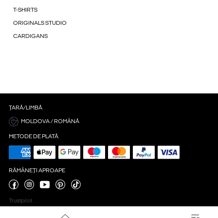
T-SHIRTS
ORIGINALS STUDIO
CARDIGANS
ȚARĂ/LIMBĂ
MOLDOVA / ROMÂNĂ
METODE DE PLATĂ
RĂMÂNEȚI APROAPE
Trustpilot