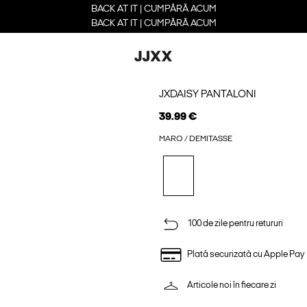
BACK AT IT | CUMPĂRĂ ACUM
BACK AT IT | CUMPĂRĂ ACUM
JXDAISY PANTALONI
39.99 €
MARO / DEMITASSE
100 de zile pentru retururi
Plată securizată cu Apple Pay
Articole noi în fiecare zi