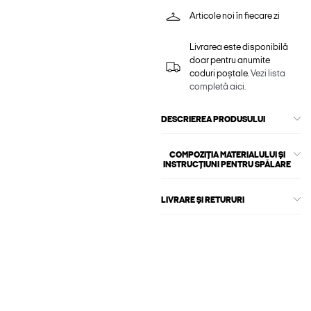
Articole noi în fiecare zi
Livrarea este disponibilă
doar pentru anumite
coduri poștale.
Vezi lista
completă aici.
DESCRIEREA PRODUSULUI
COMPOZIȚIA MATERIALULUI ȘI
INSTRUCȚIUNI PENTRU SPĂLARE
LIVRARE ȘI RETURURI