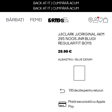
BACK AT IT | CUMPĂRĂ ACUM
BACK AT IT | CUMPĂRĂ ACUM
BĂRBAȚI
FEMEI
COPII
JJICLARK JJORIGINAL AKM
295 NOOS JNR BLUGI
REGULAR FIT BOYS
29.99 €
ALBASTRU / BLUE DENIM
100 de zile pentru retururi
Plată securizată cu Apple
Pay