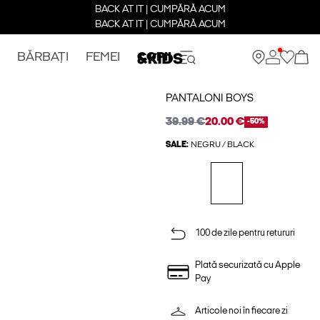
BACK AT IT | CUMPĂRĂ ACUM
BACK AT IT | CUMPĂRĂ ACUM
BĂRBAȚI
FEMEI
COPII
PANTALONI BOYS
39.99 €
20.00 €
-50%
SALE:
NEGRU / BLACK
100 de zile pentru retururi
Plată securizată cu Apple
Pay
Articole noi în fiecare zi