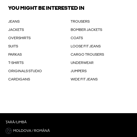
YOU MIGHT BE INTERESTED IN
JEANS
TROUSERS
JACKETS
BOMBER JACKETS
OVERSHIRTS
COATS
SUITS
LOOSE FIT JEANS
PARKAS
CARGO TROUSERS
T-SHIRTS
UNDERWEAR
ORIGINALS STUDIO
JUMPERS
CARDIGANS
WIDE FIT JEANS
ȚARĂ/LIMBĂ
MOLDOVA / ROMÂNĂ