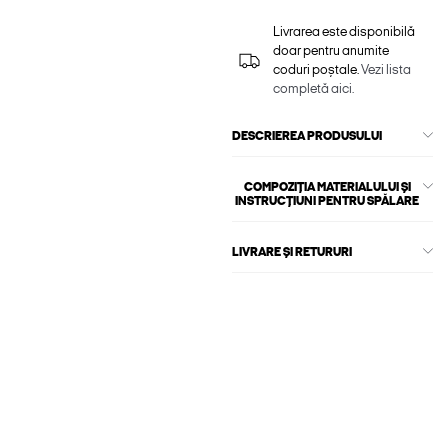
Livrarea este disponibilă
doar pentru anumite
coduri poștale.
Vezi lista
completă aici.
DESCRIEREA PRODUSULUI
COMPOZIȚIA MATERIALULUI ȘI
INSTRUCȚIUNI PENTRU SPĂLARE
LIVRARE ȘI RETURURI