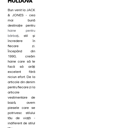
MOLDOVA
Bun venit la JACK
& JONES - cea
mai bună
destinație pentru
haine pentru
bărbați
, stil și
încredere în
fiecare zi.
Începând din
1990, creăm
haine care să te
facă să arăți
excelent fără
niciun efort. De la
articole din denim
pentru fiecare zi la
articole
vestimentare de
bază, avem
piesele care se
potrivesc stilului
tău de viață -
indiferent de stilul