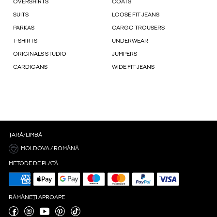
OVERSHIRTS
COATS
SUITS
LOOSE FIT JEANS
PARKAS
CARGO TROUSERS
T-SHIRTS
UNDERWEAR
ORIGINALS STUDIO
JUMPERS
CARDIGANS
WIDE FIT JEANS
ȚARĂ/LIMBĂ
MOLDOVA / ROMÂNĂ
METODE DE PLATĂ
RĂMÂNEȚI APROAPE