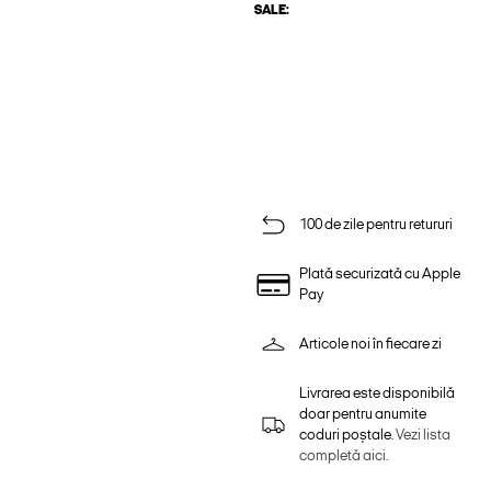
SALE:
100 de zile pentru retururi
Plată securizată cu Apple
Pay
Articole noi în fiecare zi
Livrarea este disponibilă
doar pentru anumite
coduri poștale.
Vezi lista
completă aici.