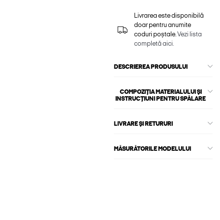
Livrarea este disponibilă
doar pentru anumite
coduri poștale.
Vezi lista
completă aici.
DESCRIEREA PRODUSULUI
COMPOZIȚIA MATERIALULUI ȘI
INSTRUCȚIUNI PENTRU SPĂLARE
LIVRARE ȘI RETURURI
MĂSURĂTORILE MODELULUI