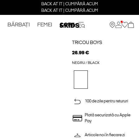
BACK AT IT | CUMPĂRĂ ACUM
BACK AT IT | CUMPĂRĂ ACUM
BĂRBAȚI
FEMEI
COPII
TRICOU BOYS
26.99 €
NEGRU / BLACK
100 de zile pentru retururi
Plată securizată cu Apple
Pay
Articole noi în fiecare zi