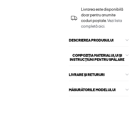
Livrarea este disponibilă
doar pentru anumite
coduri poștale.
Vezi lista
completă aici.
DESCRIEREA PRODUSULUI
COMPOZIȚIA MATERIALULUI ȘI
INSTRUCȚIUNI PENTRU SPĂLARE
LIVRARE ȘI RETURURI
MĂSURĂTORILE MODELULUI