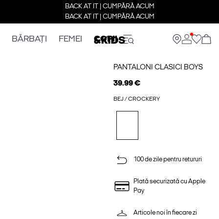
BACK AT IT | CUMPĂRĂ ACUM
BACK AT IT | CUMPĂRĂ ACUM
BĂRBAȚI
FEMEI
COPII
PANTALONI CLASICI BOYS
39.99 €
BEJ / CROCKERY
100 de zile pentru retururi
Plată securizată cu Apple
Pay
Articole noi în fiecare zi