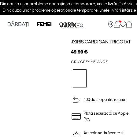
Din cauza unor probleme operaționale temporare, unele livrări întârzie u
Din cauza unor probleme operaționale temporare, unele livrări întârzie 
BĂRBAȚI
FEMEI
COPII
JXIRIS CARDIGAN TRICOTAT
49.99 €
GRI / GREY MELANGE
100 de zile pentru retururi
Plată securizată cu Apple
Pay
Articole noi în fiecare zi