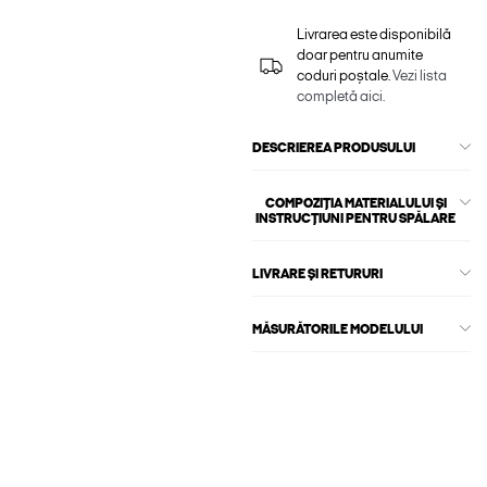
Livrarea este disponibilă
doar pentru anumite
coduri poștale.
Vezi lista
completă aici.
DESCRIEREA PRODUSULUI
COMPOZIȚIA MATERIALULUI ȘI
INSTRUCȚIUNI PENTRU SPĂLARE
LIVRARE ȘI RETURURI
MĂSURĂTORILE MODELULUI