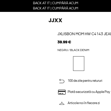
BACK AT IT | CUMPĂRĂ ACUM
BACK AT IT | CUMPĂRĂ ACUM
JXLISBON MOM HW C4143 JE
39.99 €
NEGRU / BLACK DENIM
100 de zile pentru retururi
Plată securizată cu Apple Pay
Articole noi în fiecare zi