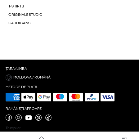
T-SHIRTS
ORIGINALS STUDIO
CARDIGANS
ȚARĂ/LIMBĂ
MOLDOVA / ROMÂNĂ
METODE DE PLATĂ
RĂMÂNEȚI APROAPE
Trustpilot