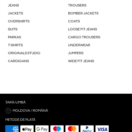
JEANS
TROUSERS
JACKETS
BOMBER JACKETS
OVERSHIRTS
COATS
SUITS
LOOSE FIT JEANS
PARKAS
CARGO TROUSERS
T-SHIRTS
UNDERWEAR
ORIGINALS STUDIO
JUMPERS
CARDIGANS
WIDE FIT JEANS
ȚARĂ/LIMBĂ
MOLDOVA / ROMÂNĂ
METODE DE PLATĂ