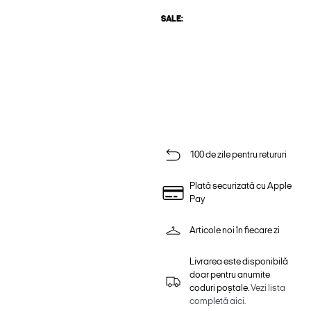
SALE:
100 de zile pentru retururi
Plată securizată cu Apple
Pay
Articole noi în fiecare zi
Livrarea este disponibilă
doar pentru anumite
coduri poștale.
Vezi lista
completă aici.