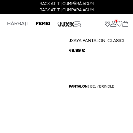
BACK AT IT | CUMPĂRĂ ACUM
BACK AT IT | CUMPĂRĂ ACUM
BĂRBAȚI
FEMEI
COPII
JXAYA PANTALONI CLASICI
49.99 €
PANTALONI:
BEJ / BRINDLE