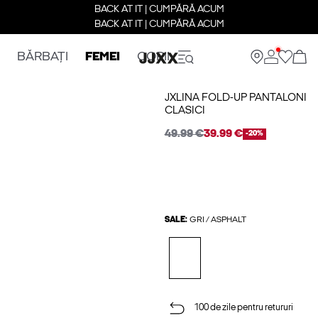
BACK AT IT | CUMPĂRĂ ACUM
BACK AT IT | CUMPĂRĂ ACUM
BĂRBAȚI
FEMEI
COPII
JXLINA FOLD-UP PANTALONI
CLASICI
49.99 €
39.99 €
-20%
SALE:
GRI / ASPHALT
100 de zile pentru retururi