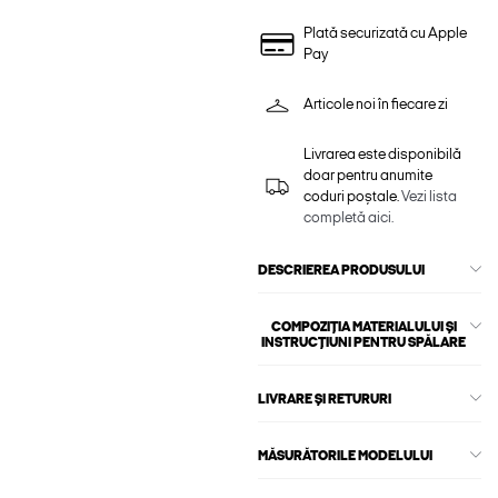
Plată securizată cu Apple
Pay
Articole noi în fiecare zi
Livrarea este disponibilă
doar pentru anumite
coduri poștale.
Vezi lista
completă aici.
DESCRIEREA PRODUSULUI
COMPOZIȚIA MATERIALULUI ȘI
INSTRUCȚIUNI PENTRU SPĂLARE
LIVRARE ȘI RETURURI
MĂSURĂTORILE MODELULUI