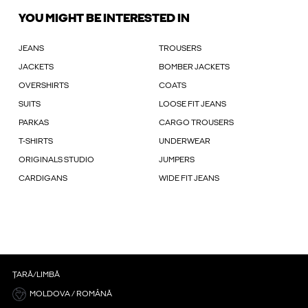
YOU MIGHT BE INTERESTED IN
JEANS
TROUSERS
JACKETS
BOMBER JACKETS
OVERSHIRTS
COATS
SUITS
LOOSE FIT JEANS
PARKAS
CARGO TROUSERS
T-SHIRTS
UNDERWEAR
ORIGINALS STUDIO
JUMPERS
CARDIGANS
WIDE FIT JEANS
ȚARĂ/LIMBĂ
MOLDOVA / ROMÂNĂ