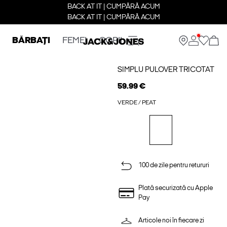
BACK AT IT | CUMPĂRĂ ACUM
BACK AT IT | CUMPĂRĂ ACUM
BĂRBAȚI
FEMEI
COPII
SIMPLU PULOVER TRICOTAT
59.99 €
VERDE / PEAT
100 de zile pentru retururi
Plată securizată cu Apple
Pay
Articole noi în fiecare zi