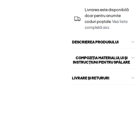
Livrarea este disponibilă
doar pentru anumite
coduri poștale.
Vezi lista
completă aici.
DESCRIEREA PRODUSULUI
COMPOZIȚIA MATERIALULUI ȘI
INSTRUCȚIUNI PENTRU SPĂLARE
LIVRARE ȘI RETURURI