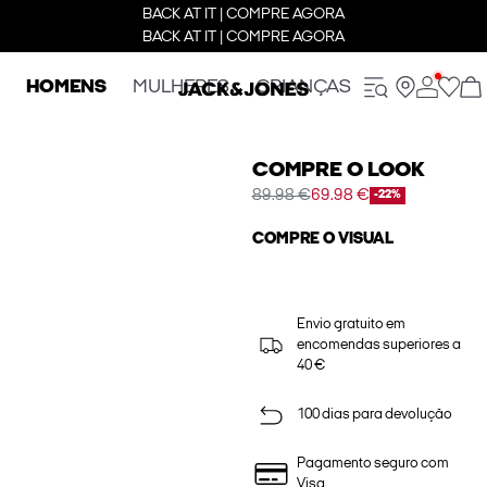
BACK AT IT | COMPRE AGORA
BACK AT IT | COMPRE AGORA
HOMENS
MULHERES
CRIANÇAS
COMPRE O LOOK
89.98 €
69.98 €
-22%
COMPRE O VISUAL
Envio gratuito em
encomendas superiores a
40 €
100 dias para devolução
Pagamento seguro com
Visa