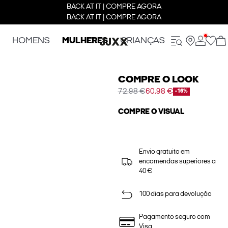
BACK AT IT | COMPRE AGORA
BACK AT IT | COMPRE AGORA
HOMENS
MULHERES
CRIANÇAS
COMPRE O LOOK
72.98 €
60.98 €
-16%
COMPRE O VISUAL
Envio gratuito em
encomendas superiores a
40 €
100 dias para devolução
Pagamento seguro com
Visa