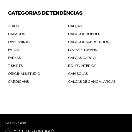
CATEGORIAS DE TENDÊNCIAS
JEANS
CALÇAS
CASACOS
CASACOS BOMBER
OVERSHIRTS
CASACOS SUBRETUDOS
FATOS
LOOSE FIT JEANS
PARKAS
CALÇAS CARGO
T-SHIRTS
ROUPA INTERIOR
ORIGINALS STUDIO
CAMISOLAS
CARDIGANS
CALÇAS DE GANGA LARGAS
PAÍS/IDIOMA
PORTUGAL / PORTUGUÊS