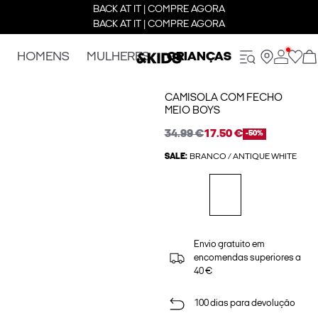
BACK AT IT | COMPRE AGORA
BACK AT IT | COMPRE AGORA
HOMENS
MULHERES
CRIANÇAS
CAMISOLA COM FECHO
MEIO BOYS
34.99 €
17.50 €
-50%
SALE:
BRANCO / ANTIQUE WHITE
Envio gratuito em
encomendas superiores a
40 €
100 dias para devolução