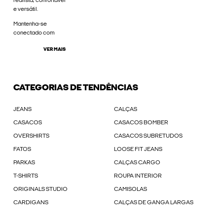
realista, confortável
e versátil.
Mantenha-se
conectado com
VER MAIS
CATEGORIAS DE TENDÊNCIAS
JEANS
CALÇAS
CASACOS
CASACOS BOMBER
OVERSHIRTS
CASACOS SUBRETUDOS
FATOS
LOOSE FIT JEANS
PARKAS
CALÇAS CARGO
T-SHIRTS
ROUPA INTERIOR
ORIGINALS STUDIO
CAMISOLAS
CARDIGANS
CALÇAS DE GANGA LARGAS