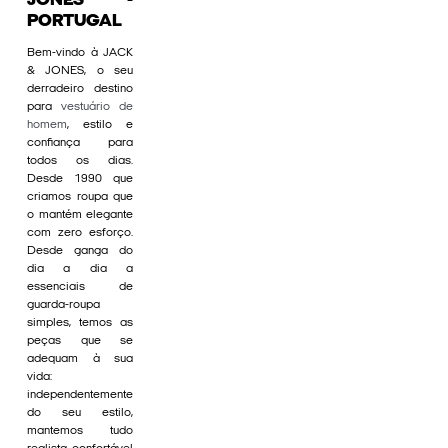
JONES -
PORTUGAL
Bem-vindo à JACK
& JONES, o seu
derradeiro destino
para
vestuário de
homem
, estilo e
confiança para
todos os dias.
Desde 1990 que
criamos roupa que
o mantém elegante
com zero esforço.
Desde ganga do
dia a dia a
essenciais de
guarda-roupa
simples, temos as
peças que se
adequam à sua
vida:
independentemente
do seu estilo,
mantemos tudo