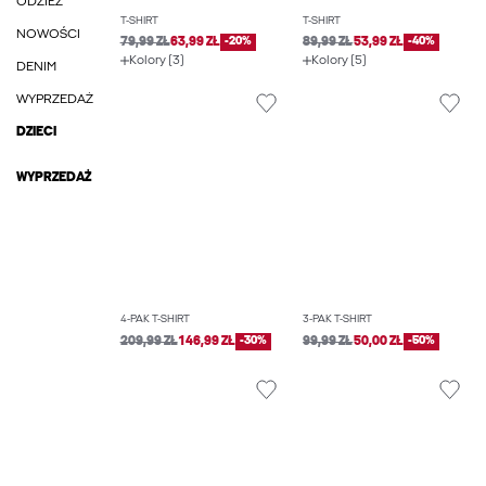
ODZIEŻ
T-SHIRT
T-SHIRT
NOWOŚCI
79,99 ZŁ
63,99 ZŁ
-20%
89,99 ZŁ
53,99 ZŁ
-40%
Kolory (3)
Kolory (5)
DENIM
WYPRZEDAŻ
DZIECI
WYPRZEDAŻ
4-PAK T-SHIRT
3-PAK T-SHIRT
209,99 ZŁ
146,99 ZŁ
-30%
99,99 ZŁ
50,00 ZŁ
-50%