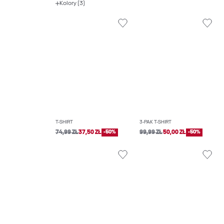
Kolory (3)
T-SHIRT
3-PAK T-SHIRT
74,99 ZŁ
37,50 ZŁ
-50%
99,99 ZŁ
50,00 ZŁ
-50%