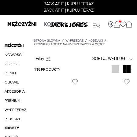
BACK AT IT | KUPUJ TERAZ
BACK AT IT | KUPUJ TERAZ
MĘŻCZYŹNI
KOBIETY
DZIECI
STRONA GŁÓWNA
WYPRZEDAŻ
KOSZULKI
KOSZULKI Z LOGIEM NA WYPRZEDAŻY DLA MĘSKIE
MĘŻCZYŹNI
NOWOŚCI
SORTUJ WEDLUG
ODZIEŻ
116 PRODUKTY
DENIM
OBUWIE
AKCESORIA
PREMIUM
WYPRZEDAŻ
PLUS SIZE
KOBIETY