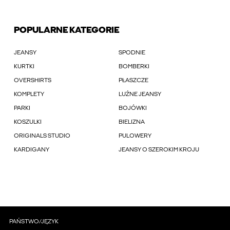
POPULARNE KATEGORIE
JEANSY
SPODNIE
KURTKI
BOMBERKI
OVERSHIRTS
PŁASZCZE
KOMPLETY
LUŹNE JEANSY
PARKI
BOJÓWKI
KOSZULKI
BIELIZNA
ORIGINALS STUDIO
PULOWERY
KARDIGANY
JEANSY O SZEROKIM KROJU
PAŃSTWO/JĘZYK