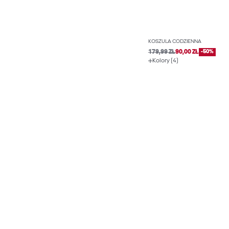
KOSZULA CODZIENNA
179,99 ZŁ
90,00 ZŁ
-50%
Kolory (4)