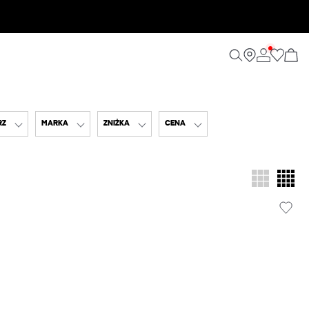
RZ
MARKA
ZNIŻKA
CENA