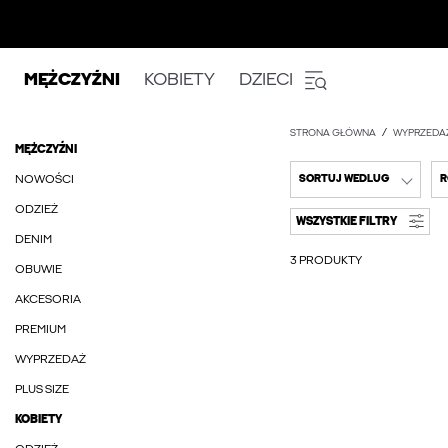
MĘŻCZYŹNI
KOBIETY
DZIECI
STRONA GŁÓWNA
WYPRZEDA
MĘŻCZYŹNI
NOWOŚCI
SORTUJ WEDLUG
R
ODZIEŻ
WSZYSTKIE FILTRY
DENIM
3 PRODUKTY
OBUWIE
AKCESORIA
PREMIUM
WYPRZEDAŻ
PLUS SIZE
KOBIETY