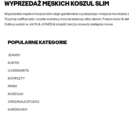
WYPRZEDAŻ MĘSKICH KOSZUL SLIM
Wyprzedaż męskich koszul slim daje garderobie czystą bazę i miejsce na własny s
Trzymaj outfit prosto: czyste warstwy, mocne basicsy albo denim. Fason, kolor & d
Odkryj wybór w JACK & JONES & znajdź rzeczy na swój następny move.
POPULARNE KATEGORIE
JEANSY
KURTKI
OVERSHIRTS
KOMPLETY
PARKI
KOSZULKI
ORIGINALS STUDIO
KARDIGANY