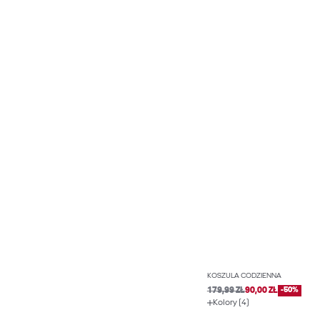
KOSZULA CODZIENNA
179,99 ZŁ
90,00 ZŁ
-50%
Kolory (4)