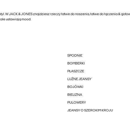
tyl. W JACK & JONES znajdziesz rzeczy łatwe do noszenia, łatwe do łączenia & gotow
etale ustawiają mood.
SPODNIE
BOMBERKI
PŁASZCZE
LUŹNE JEANSY
BOJÓWKI
BIELIZNA
PULOWERY
JEANSY O SZEROKIM KROJU