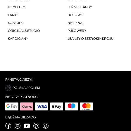
KOMPLETY
LUŹNE JEANSY
PARKI
BOJÓWKI
KOSZULKI
BIELIZNA
ORIGINALS STUDIO
PULOWERY
KARDIGANY
JEANSY O SZEROKIM KROJU
PAŃSTWO/JĘZYK
POLSKA / POLSKI
METODY PŁATNOŚCI
BĄDŹ NA BIEŻĄCO