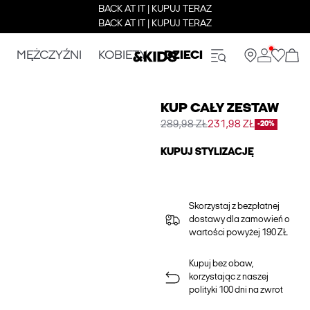
BACK AT IT | KUPUJ TERAZ
BACK AT IT | KUPUJ TERAZ
MĘŻCZYŹNI
KOBIETY
DZIECI
KUP CAŁY ZESTAW
289,98 ZŁ
231,98 ZŁ
-20%
KUPUJ STYLIZACJĘ
Skorzystaj z bezpłatnej
dostawy dla zamowień o
wartości powyżej 190 ZŁ
Kupuj bez obaw,
korzystając z naszej
polityki 100 dni na zwrot