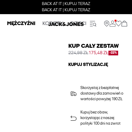
BACK AT IT | KUPUJ TERAZ
BACK AT IT | KUPUJ TERAZ
MĘŻCZYŹNI
KOBIETY
DZIECI
KUP CAŁY ZESTAW
224,98 ZŁ
175,48 ZŁ
-22%
KUPUJ STYLIZACJĘ
Skorzystaj z bezpłatnej
dostawy dla zamowień o
wartości powyżej 190 ZŁ
Kupuj bez obaw,
korzystając z naszej
polityki 100 dni na zwrot