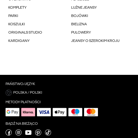
KOMPLETY
LUŹNE JEANSY
PARKI
BOJÓWKI
KOSZULKI
BIELIZNA
ORIGINALS STUDIO
PULOWERY
KARDIGANY
JEANSY O SZEROKIM KROJU
PAŃSTWO/JĘZYK
POLSKA / POLSKI
METODY PŁATNOŚCI
BĄDŹ NA BIEŻĄCO