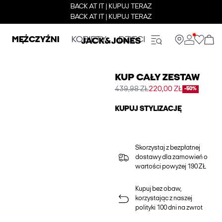
BACK AT IT | KUPUJ TERAZ
BACK AT IT | KUPUJ TERAZ
MĘŻCZYŹNI
KOBIETY
DZIECI
KUP CAŁY ZESTAW
439,98 ZŁ
220,00 ZŁ
-50%
KUPUJ STYLIZACJĘ
Skorzystaj z bezpłatnej
dostawy dla zamowień o
wartości powyżej 190 ZŁ
Kupuj bez obaw,
korzystając z naszej
polityki 100 dni na zwrot