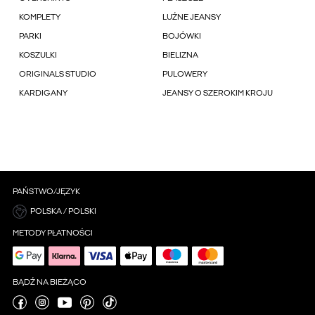
KOMPLETY
LUŹNE JEANSY
PARKI
BOJÓWKI
KOSZULKI
BIELIZNA
ORIGINALS STUDIO
PULOWERY
KARDIGANY
JEANSY O SZEROKIM KROJU
PAŃSTWO/JĘZYK
POLSKA / POLSKI
METODY PŁATNOŚCI
BĄDŹ NA BIEŻĄCO