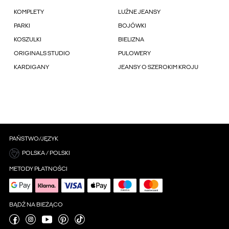
KOMPLETY
LUŹNE JEANSY
PARKI
BOJÓWKI
KOSZULKI
BIELIZNA
ORIGINALS STUDIO
PULOWERY
KARDIGANY
JEANSY O SZEROKIM KROJU
PAŃSTWO/JĘZYK
POLSKA / POLSKI
METODY PŁATNOŚCI
BĄDŹ NA BIEŻĄCO