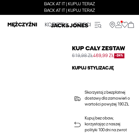
BACK AT IT | KUPUJ TERAZ
BACK AT IT | KUPUJ TERAZ
MĘŻCZYŹNI
KOBIETY
DZIECI
KUP CAŁY ZESTAW
619,98 ZŁ
469,99 ZŁ
-24%
KUPUJ STYLIZACJĘ
Skorzystaj z bezpłatnej
dostawy dla zamowień o
wartości powyżej 190 ZŁ
Kupuj bez obaw,
korzystając z naszej
polityki 100 dni na zwrot