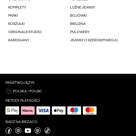
KOMPLETY
LUŹNE JEANSY
PARKI
BOJÓWKI
KOSZULKI
BIELIZNA
ORIGINALS STUDIO
PULOWERY
KARDIGANY
JEANSY O SZEROKIM KROJU
PAŃSTWO/JĘZYK
POLSKA / POLSKI
METODY PŁATNOŚCI
BĄDŹ NA BIEŻĄCO