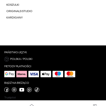
KOSZULKI
ORIGINALS STUDIO
KARDIGANY
PAŃSTWO/JĘZYK
POLSKA / POLSKI
METODY PŁATNOŚCI
BĄDŹ NA BIEŻĄCO
Trustpilot