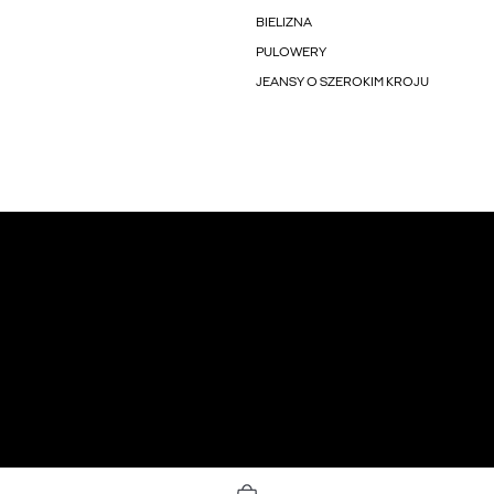
BIELIZNA
PULOWERY
JEANSY O SZEROKIM KROJU