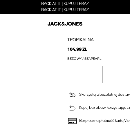
BACK AT IT | KUPUJ TERAZ
BACK AT IT | KUPUJ TERAZ
TROPIKALNA
164,99 ZŁ
BEŻOWY / SEAPEARL
Skorzystaj z bezpłatnej dost
Kupuj bez obaw, korzystając z n
Bezpieczna płatność kartą Vis