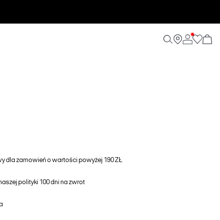
awy dla zamowień o wartości powyżej 190 ZŁ
aszej polityki 100 dni na zwrot
a