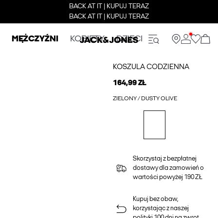
BACK AT IT | KUPUJ TERAZ
BACK AT IT | KUPUJ TERAZ
MĘŻCZYŹNI
KOBIETY
DZIECI
KOSZULA CODZIENNA
164,99 ZŁ
ZIELONY / DUSTY OLIVE
Skorzystaj z bezpłatnej
dostawy dla zamowień o
wartości powyżej 190 ZŁ
Kupuj bez obaw,
korzystając z naszej
polityki 100 dni na zwrot