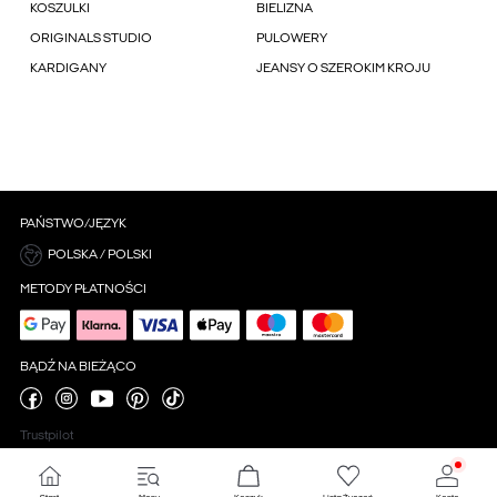
KOSZULKI
BIELIZNA
ORIGINALS STUDIO
PULOWERY
KARDIGANY
JEANSY O SZEROKIM KROJU
PAŃSTWO/JĘZYK
POLSKA / POLSKI
METODY PŁATNOŚCI
BĄDŹ NA BIEŻĄCO
Trustpilot