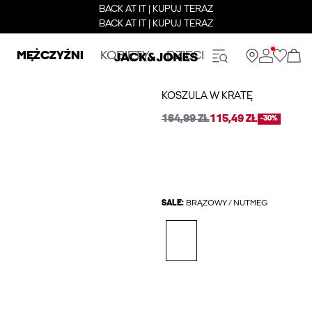
BACK AT IT | KUPUJ TERAZ
BACK AT IT | KUPUJ TERAZ
MĘŻCZYŹNI
KOBIETY
DZIECI
KOSZULA W KRATĘ
164,99 ZŁ
115,49 ZŁ
-30%
SALE:
BRĄZOWY / NUTMEG