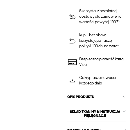
Skorzystaj z bezpłatnej
dostawy dla zamowień o
wartości powyżej 190 ZŁ
Kupuj bez obaw,
korzystając z naszej
polityki 100 dni na zwrot
Bezpieczna płatność kartą
Visa
Odkryj nasze nowości
każdego dnia
OPIS PRODUKTU
SKŁAD TKANINY & INSTRUKCJA
PIĘLĘGNACJI