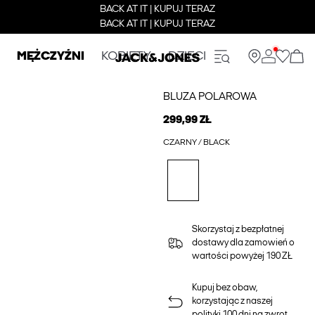
BACK AT IT | KUPUJ TERAZ
BACK AT IT | KUPUJ TERAZ
MĘŻCZYŹNI
KOBIETY
DZIECI
BLUZA POLAROWA
299,99 ZŁ
CZARNY / BLACK
Skorzystaj z bezpłatnej
dostawy dla zamowień o
wartości powyżej 190 ZŁ
Kupuj bez obaw,
korzystając z naszej
polityki 100 dni na zwrot