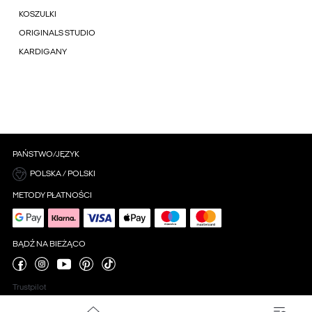
KOSZULKI
ORIGINALS STUDIO
KARDIGANY
PAŃSTWO/JĘZYK
POLSKA / POLSKI
METODY PŁATNOŚCI
BĄDŹ NA BIEŻĄCO
Trustpilot