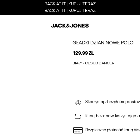
BACK AT IT | KUPUJ TERAZ
BACK AT IT | KUPUJ TERAZ
GŁADKI DZIANINOWE POLO
129,99 ZŁ
BIAŁY / CLOUD DANCER
Skorzystaj z bezpłatnej dost
Kupuj bez obaw, korzystając z n
Bezpieczna płatność kartą Vis