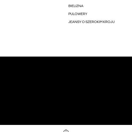
BIELIZNA
PULOWERY
JEANSY O SZEROKIM KROJU