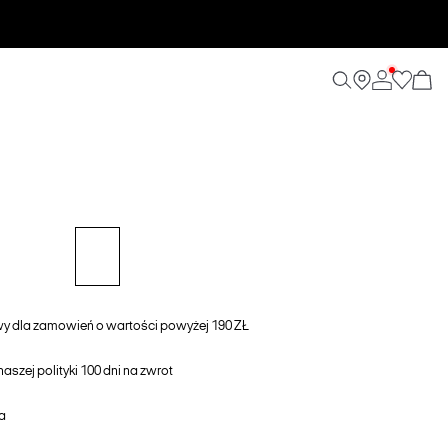
awy dla zamowień o wartości powyżej 190 ZŁ
aszej polityki 100 dni na zwrot
a