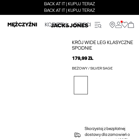
BACK AT IT | KUPUJ TERAZ
BACK AT IT | KUPUJ TERAZ
MĘŻCZYŹNI
KOBIETY
DZIECI
KRÓJ WIDE LEG KLASYCZNE
SPODNIE
179,99 ZŁ
BEŻOWY / SILVER SAGE
Skorzystaj z bezpłatnej
dostawy dla zamowień o