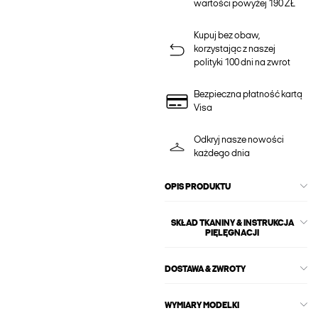
wartości powyżej 190 ZŁ
Kupuj bez obaw,
korzystając z naszej
polityki 100 dni na zwrot
Bezpieczna płatność kartą
Visa
Odkryj nasze nowości
każdego dnia
OPIS PRODUKTU
SKŁAD TKANINY & INSTRUKCJA
PIĘLĘGNACJI
DOSTAWA & ZWROTY
WYMIARY MODELKI