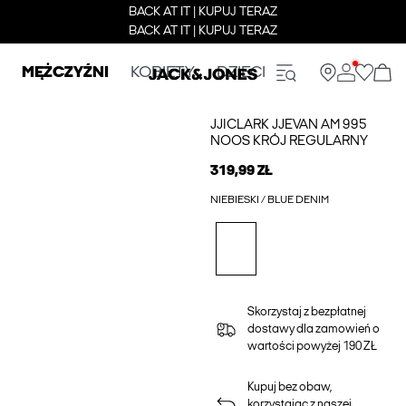
BACK AT IT | KUPUJ TERAZ
BACK AT IT | KUPUJ TERAZ
MĘŻCZYŹNI
KOBIETY
DZIECI
JJICLARK JJEVAN AM 995
NOOS KRÓJ REGULARNY
319,99 ZŁ
NIEBIESKI / BLUE DENIM
Skorzystaj z bezpłatnej
dostawy dla zamowień o
wartości powyżej 190 ZŁ
Kupuj bez obaw,
korzystając z naszej