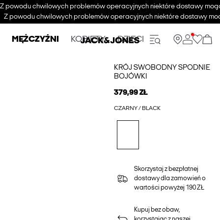
Z powodu chwilowych problemów operacyjnych niektóre dostawy mogą s
Z powodu chwilowych problemów operacyjnych niektóre dostawy mogą 
MĘŻCZYŹNI
KOBIETY
DZIECI
KRÓJ SWOBODNY SPODNIE
BOJÓWKI
379,99 ZŁ
CZARNY / BLACK
Skorzystaj z bezpłatnej
dostawy dla zamowień o
wartości powyżej 190 ZŁ
Kupuj bez obaw,
korzystając z naszej