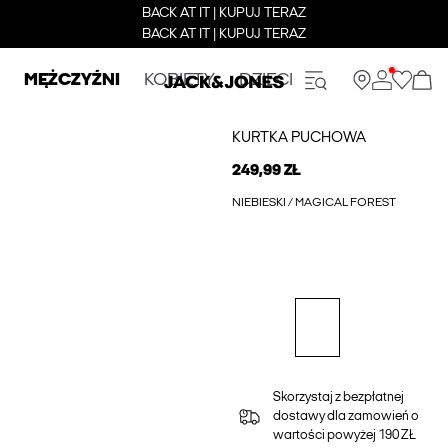
BACK AT IT | KUPUJ TERAZ
BACK AT IT | KUPUJ TERAZ
MĘŻCZYŹNI
KOBIETY
DZIECI
KURTKA PUCHOWA
249,99 ZŁ
NIEBIESKI / MAGICAL FOREST
Skorzystaj z bezpłatnej
dostawy dla zamowień o
wartości powyżej 190 ZŁ