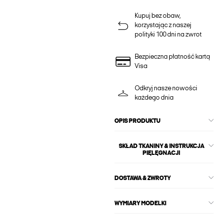
Kupuj bez obaw,
korzystając z naszej
polityki 100 dni na zwrot
Bezpieczna płatność kartą
Visa
Odkryj nasze nowości
każdego dnia
OPIS PRODUKTU
SKŁAD TKANINY & INSTRUKCJA
PIĘLĘGNACJI
DOSTAWA & ZWROTY
WYMIARY MODELKI