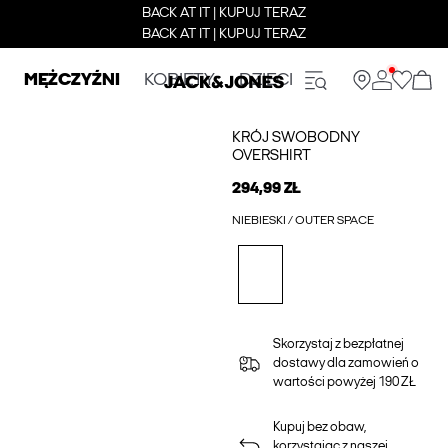
BACK AT IT | KUPUJ TERAZ
BACK AT IT | KUPUJ TERAZ
MĘŻCZYŹNI
KOBIETY
DZIECI
KRÓJ SWOBODNY
OVERSHIRT
294,99 ZŁ
NIEBIESKI / OUTER SPACE
Skorzystaj z bezpłatnej
dostawy dla zamowień o
wartości powyżej 190 ZŁ
Kupuj bez obaw,
korzystając z naszej