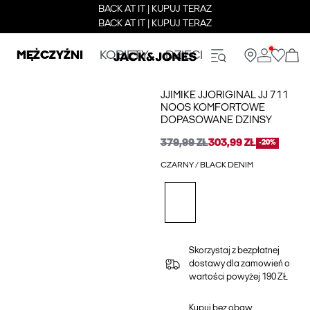
BACK AT IT | KUPUJ TERAZ
BACK AT IT | KUPUJ TERAZ
MĘŻCZYŹNI
KOBIETY
DZIECI
JJIMIKE JJORIGINAL JJ 711
NOOS KOMFORTOWE
DOPASOWANE DZINSY
379,99 ZŁ
303,99 ZŁ
-20%
CZARNY / BLACK DENIM
Skorzystaj z bezpłatnej
dostawy dla zamowień o
wartości powyżej 190 ZŁ
Kupuj bez obaw,