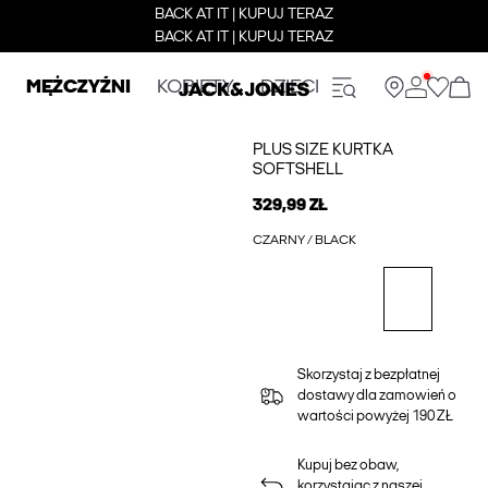
BACK AT IT | KUPUJ TERAZ
BACK AT IT | KUPUJ TERAZ
MĘŻCZYŹNI
KOBIETY
DZIECI
PLUS SIZE KURTKA
SOFTSHELL
329,99 ZŁ
CZARNY / BLACK
Skorzystaj z bezpłatnej
dostawy dla zamowień o
wartości powyżej 190 ZŁ
Kupuj bez obaw,
korzystając z naszej