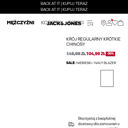
BACK AT IT | KUPUJ TERAZ
BACK AT IT | KUPUJ TERAZ
MĘŻCZYŹNI
KOBIETY
DZIECI
KRÓJ REGULARNY KRÓTKIE
CHINOSY
149,99 ZŁ
104,99 ZŁ
-30%
SALE:
NIEBIESKI / NAVY BLAZER
Skorzystaj z bezpłatnej
dostawy dla zamowień o