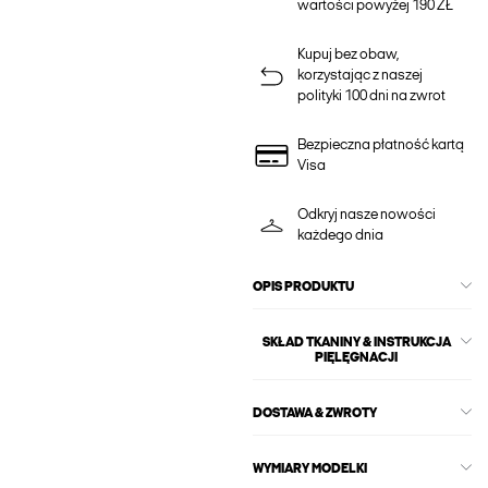
wartości powyżej 190 ZŁ
Kupuj bez obaw,
korzystając z naszej
polityki 100 dni na zwrot
Bezpieczna płatność kartą
Visa
Odkryj nasze nowości
każdego dnia
OPIS PRODUKTU
SKŁAD TKANINY & INSTRUKCJA
PIĘLĘGNACJI
DOSTAWA & ZWROTY
WYMIARY MODELKI