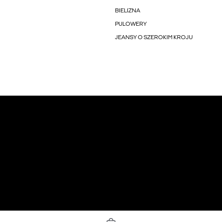
BIELIZNA
PULOWERY
JEANSY O SZEROKIM KROJU