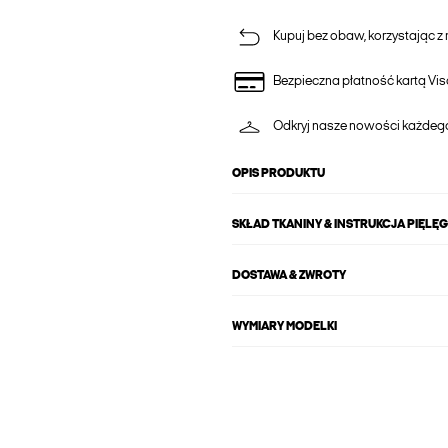
Kupuj bez obaw, korzystając z n
Bezpieczna płatność kartą Vis
Odkryj nasze nowości każdeg
OPIS PRODUKTU
SKŁAD TKANINY & INSTRUKCJA PIĘLĘ
DOSTAWA & ZWROTY
WYMIARY MODELKI