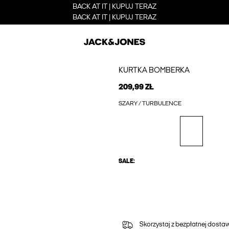
BACK AT IT | KUPUJ TERAZ
BACK AT IT | KUPUJ TERAZ
KURTKA BOMBERKA
209,99 ZŁ
SZARY / TURBULENCE
SALE:
Skorzystaj z bezpłatnej dost