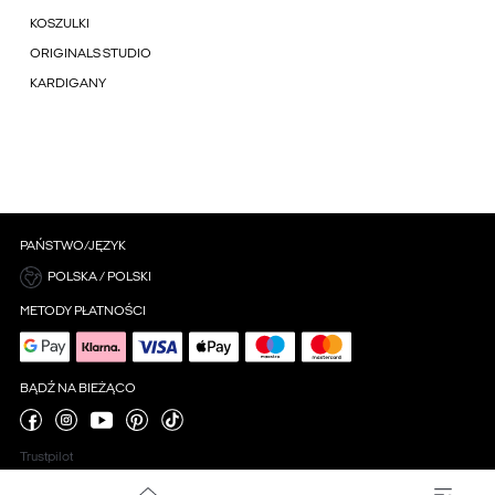
KOSZULKI
ORIGINALS STUDIO
KARDIGANY
PAŃSTWO/JĘZYK
POLSKA / POLSKI
METODY PŁATNOŚCI
BĄDŹ NA BIEŻĄCO
Trustpilot