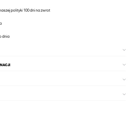
aszej polityki 100 dni na zwrot
a
o dnia
GNACJI