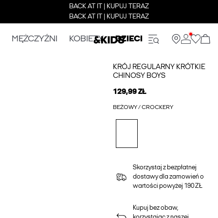
BACK AT IT | KUPUJ TERAZ
BACK AT IT | KUPUJ TERAZ
MĘŻCZYŹNI
KOBIETY
DZIECI
KRÓJ REGULARNY KRÓTKIE
CHINOSY BOYS
129,99 ZŁ
BEŻOWY / CROCKERY
Skorzystaj z bezpłatnej
dostawy dla zamowień o
wartości powyżej 190 ZŁ
Kupuj bez obaw,
korzystając z naszej