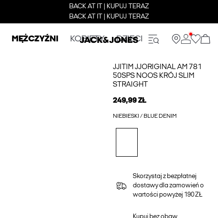
BACK AT IT | KUPUJ TERAZ
BACK AT IT | KUPUJ TERAZ
MĘŻCZYŹNI
KOBIETY
DZIECI
JJITIM JJORIGINAL AM 781
50SPS NOOS KRÓJ SLIM
STRAIGHT
249,99 ZŁ
NIEBIESKI / BLUE DENIM
Skorzystaj z bezpłatnej
dostawy dla zamowień o
wartości powyżej 190 ZŁ
Kupuj bez obaw,