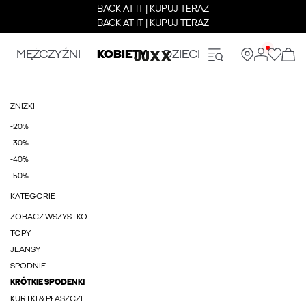
BACK AT IT | KUPUJ TERAZ
BACK AT IT | KUPUJ TERAZ
MĘŻCZYŹNI
KOBIETY
DZIECI
ZNIŻKI
-20%
-30%
-40%
-50%
KATEGORIE
ZOBACZ WSZYSTKO
TOPY
JEANSY
SPODNIE
KRÓTKIE SPODENKI
KURTKI & PŁASZCZE