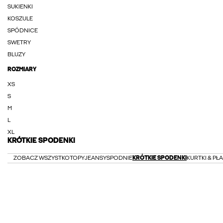
SUKIENKI
KOSZULE
SPÓDNICE
SWETRY
BLUZY
ROZMIARY
XS
S
M
L
XL
KRÓTKIE SPODENKI
ZOBACZ WSZYSTKO
TOPY
JEANSY
SPODNIE
KRÓTKIE SPODENKI
KURTKI & PŁ