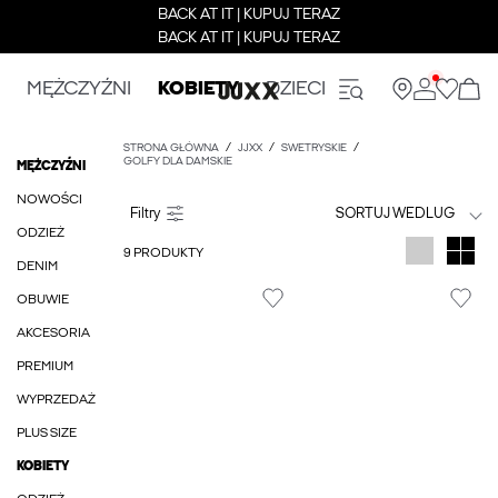
BACK AT IT | KUPUJ TERAZ
BACK AT IT | KUPUJ TERAZ
MĘŻCZYŹNI
KOBIETY
DZIECI
STRONA GŁÓWNA
JJXX
SWETRYSKIE
GOLFY DLA DAMSKIE
MĘŻCZYŹNI
NOWOŚCI
SORTUJ WEDLUG
ODZIEŻ
9 PRODUKTY
DENIM
OBUWIE
AKCESORIA
PREMIUM
WYPRZEDAŻ
PLUS SIZE
KOBIETY