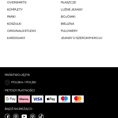
OVERSHIRTS
PŁASZCZE
KOMPLETY
LUŹNE JEANSY
PARKI
BOJÓWKI
KOSZULKI
BIELIZNA
ORIGINALS STUDIO
PULOWERY
KARDIGANY
JEANSY O SZEROKIM KROJU
PAŃSTWO/JĘZYK
POLSKA / POLSKI
METODY PŁATNOŚCI
BĄDŹ NA BIEŻĄCO