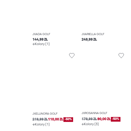
JXADA GOLF
JXARIELLA GOLF
144,99 ZŁ
249,99 ZŁ
Kolory (1)
JXROSANNA GOLF
JXELLINORA GOLF
179,99 ZŁ
90,00 ZŁ
-50%
219,99 ZŁ
110,00 ZŁ
-50%
Kolory (3)
Kolory (1)